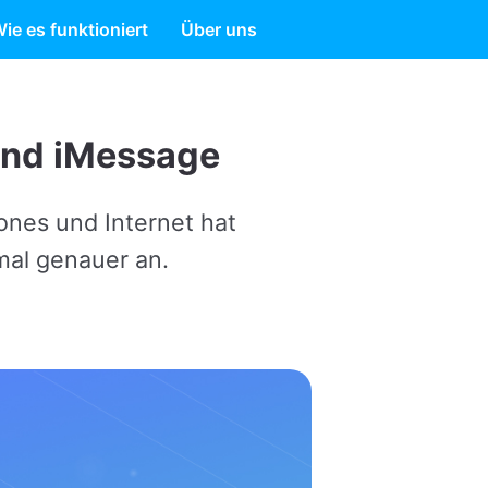
ie es funktioniert
Über uns
ge
 hat