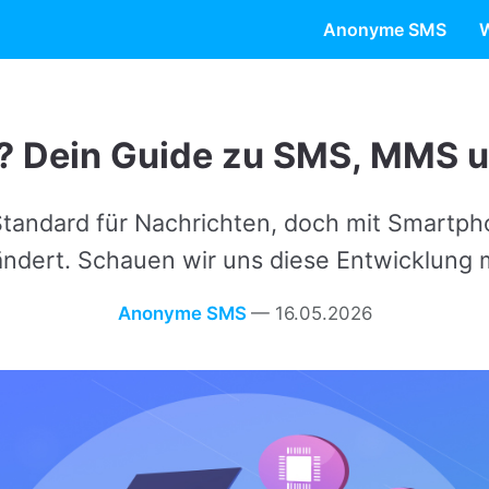
Anonyme SMS
W
n Guide zu SMS, MMS und iMessa
für Nachrichten, doch mit Smartphones und Internet
Schauen wir uns diese Entwicklung mal genauer an.
Anonyme SMS
—
16.05.2026